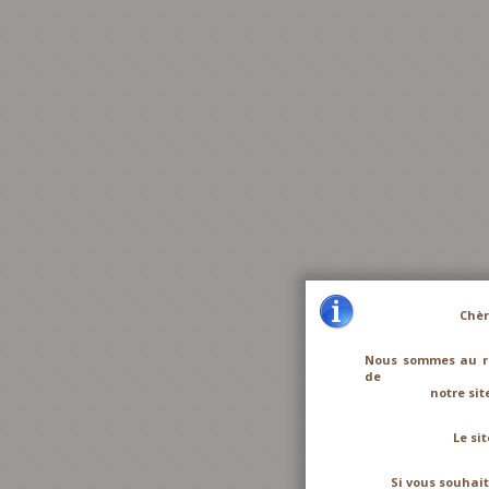
Chères client
Nous sommes au re
de
notre site i
Le site sera 
Si vous souhaitez 